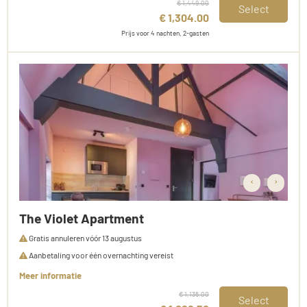
€ 1,449.00
Select
€ 1,304.00
Prijs voor 4 nachten, 2-gasten
‹
›
The Violet Apartment
Gratis annuleren vóór 13 augustus
Aanbetaling voor één overnachting vereist
Meer informatie
€ 1,136.00
Select