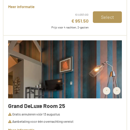
Meer informatie
€ 1,057.00
Select
€ 951.50
Prijs voor 4 nachten, 2-gasten
‹
›
Grand DeLuxe Room 25
Gratis annuleren vóór 13 augustus
Aanbetaling voor één overnachting vereist
Meer informatie