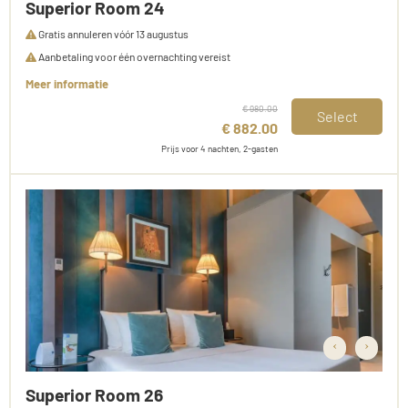
Superior Room 24
Gratis annuleren vóór 13 augustus
Aanbetaling voor één overnachting vereist
Meer informatie
€ 980.00
Select
€ 882.00
Prijs voor 4 nachten, 2-gasten
‹
›
Superior Room 26