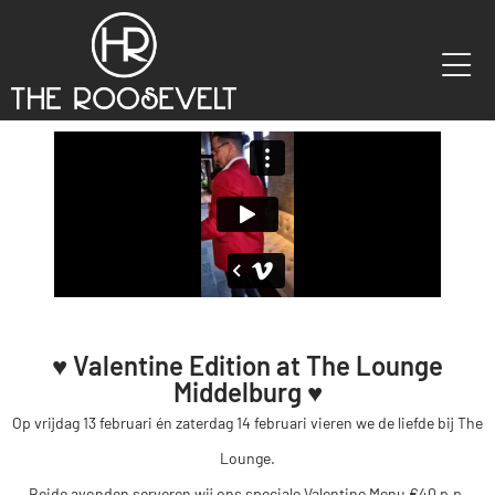
♥️ Valentine Edition at The Lounge
Middelburg ♥️
Op vrijdag 13 februari én zaterdag 14 februari vieren we de liefde bij The
Lounge.
Beide avonden serveren wij ons speciale Valentine Menu €40 p.p.