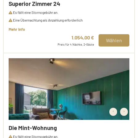
Superior Zimmer 24
Es fällt eine Stornogebühr an.
Eine Übernachtung als Anzahlung erforderlich
Mehr Info
1.054,00 €
Wählen
Preis für 4 Nächte, 2-Gäste
‹
›
Die Mint-Wohnung
Es fällt eine Stornogebühr an.