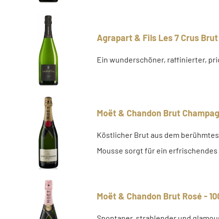
Agrapart & Fils Les 7 Crus Brut
Ein wunderschöner, raffinierter, p
Moët & Chandon Brut Champag
Köstlicher Brut aus dem berühmtes
Mousse sorgt für ein erfrischende
Moët & Chandon Brut Rosé - 10
Spontaner, strahlender und glamour