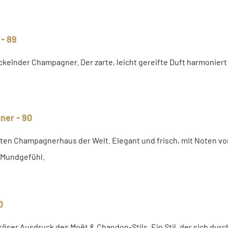
 - 89
rickelnder Champagner. Der zarte, leicht gereifte Duft harmoni
ner - 90
ten Champagnerhaus der Welt. Elegant und frisch, mit Noten vo
s Mundgefühl.
0
öser Ausdruck des Moët & Chandon-Stils. Ein Stil, der sich dur