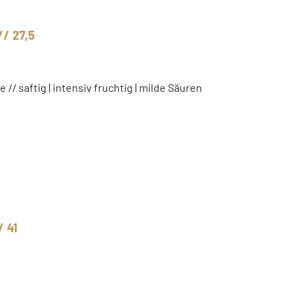
// 27,5
re // saftig | intensiv fruchtig | milde Säuren
/ 41