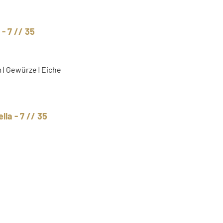
 - 7 // 35
um | Gewürze | Eiche
lla - 7 // 35