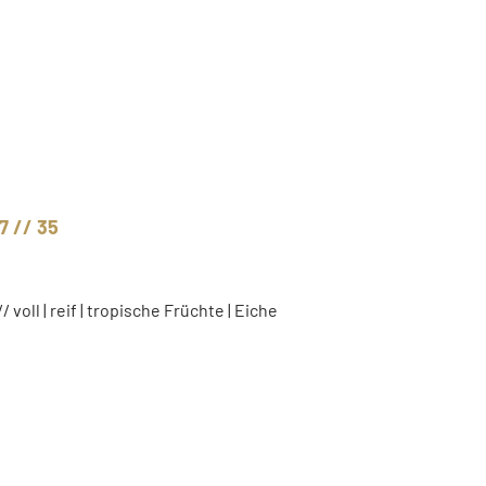
7 // 35
// voll | reif | tropische Früchte | Eiche