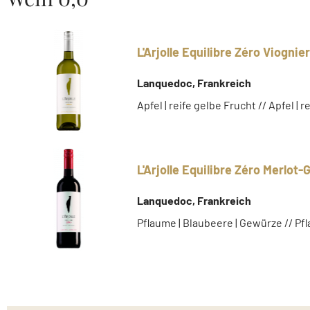
L'Arjolle Equilibre Zéro Viogni
Lanquedoc, Frankreich
Apfel | reife gelbe Frucht // Apfel | 
L'Arjolle Equilibre Zéro Merlot
Lanquedoc, Frankreich
Pflaume | Blaubeere | Gewürze // Pf