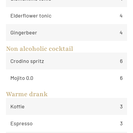
Elderflower tonic
4
Gingerbeer
4
Non alcoholic cocktail
Crodino spritz
6
Mojito 0.0
6
Warme drank
Koffie
3
Espresso
3