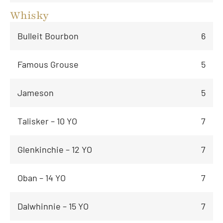
Whisky
Bulleit Bourbon
6
Famous Grouse
5
Jameson
5
Talisker – 10 YO
7
Glenkinchie – 12 YO
7
Oban – 14 YO
7
Dalwhinnie – 15 YO
7