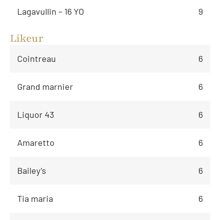
Lagavullin – 16 YO
9
Likeur
Cointreau
6
Grand marnier
6
Liquor 43
6
Amaretto
6
Bailey’s
6
Tia maria
6