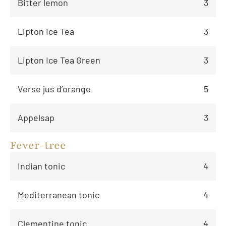
Bitter lemon
3
Lipton Ice Tea
3
Lipton Ice Tea Green
3
Verse jus d’orange
5
Appelsap
3
Fever-tree
Indian tonic
4
Mediterranean tonic
4
Clementine tonic
4