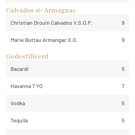
Calvados & Armagnac
Christian Drouin Calvados V.S.O.P.
9
Marie Buttau Armangac X.O.
9
Gedestilleerd
Bacardi
5
Havanna 7 YO
7
Vodka
5
Tequila
5