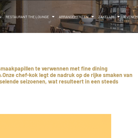
N
RESTAURANT THE LOUNGE
ARRANGEMENTEN
ZAKELIJK
EVENE
smaakpapillen te verwennen met fine dining
en.Onze chef-kok legt de nadruk op de rijke smaken van
sselende seizoenen, wat resulteert in een steeds