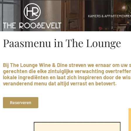
KAMERS & APPARTEMENTE
Paasmenu in The Lounge
Bij The Lounge Wine & Dine streven we ernaar om uw 
gerechten die elke zintuiglijke verwachting overtreff
lokale ingrediënten en laat zich inspireren door de wi
veranderend menu dat altijd verrast en betovert.
Reserveren