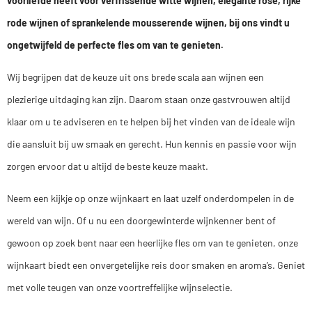
voorliefde heeft voor verfrissende witte wijnen, elegante rosé, rijke
rode wijnen of sprankelende mousserende wijnen, bij ons vindt u
ongetwijfeld de perfecte fles om van te genieten.
Wij begrijpen dat de keuze uit ons brede scala aan wijnen een
plezierige uitdaging kan zijn. Daarom staan onze gastvrouwen altijd
klaar om u te adviseren en te helpen bij het vinden van de ideale wijn
die aansluit bij uw smaak en gerecht. Hun kennis en passie voor wijn
zorgen ervoor dat u altijd de beste keuze maakt.
Neem een kijkje op onze wijnkaart en laat uzelf onderdompelen in de
wereld van wijn. Of u nu een doorgewinterde wijnkenner bent of
gewoon op zoek bent naar een heerlijke fles om van te genieten, onze
wijnkaart biedt een onvergetelijke reis door smaken en aroma’s. Geniet
met volle teugen van onze voortreffelijke wijnselectie.